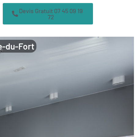
Devis Gratuit 07 45 09 19
72
te-du-Fort